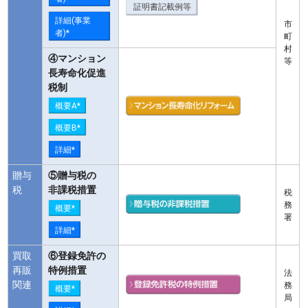
証明書記載例等
詳細(事業
市
者)*
町
村
④マンション
等
長寿命化促進
税制
概要A*
概要B*
詳細*
贈与
⑤贈与税の
税
非課税措置
税
務
概要*
署
詳細*
買取
⑥登録免許の
再販
特例措置
法
関連
務
概要*
局