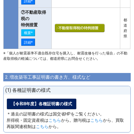
詳細*
⑦不動産取得
税の
都
特例措置
道
府
概要*
県
詳細*
※「個人が耐震基準不適合既存住宅を購入し、耐震改修を行った場合」の不動
産取得税の軽減については、都道府県にお問合せください。
2. 増改築等工事証明書の書き方、様式など
(1) 各種証明書の様式
【令和8年度】各種証明書の様式
＊過去の証明書の様式は国交省HPをご覧ください。
所得税・固定資産税は
こちら
から。贈与税は
こちら
から、買取
再販関連税制は
こちら
から。