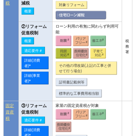
税
減税
対象リフォーム
概要
②リフォーム
ローン利用の有無に関わらず利用可
能
促進税制
税
概要
務
適応要件＃
署
詳細(消費
その他の増改築(上記の工事と併
者)*
せて行う場合)
詳細(事業
者)*
証明書記載例等
標準的な工事費用相当額
固定
③リフォーム
家屋の固定資産税が対象
資産
促進税制
税
適応要件＃
詳細(消費
者)*