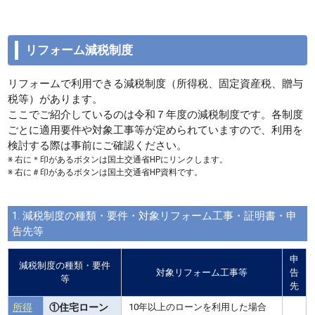
リフォーム減税制度
リフォームで利用できる減税制度（所得税、固定資産税、贈与
税等）があります。
ここでご紹介しているのは令和７年度の減税制度です。各制度
ごとに適用要件や対象工事等が定められていますので、利用を
検討する際は事前にご確認ください。
※ 右に＊印があるボタンは国土交通省HPにリンクします。
※ 右に＃印があるボタンは国土交通省HP資料です。
1. 減税制度の種類・要件・対象リフォーム工事・証明書・申
告先等
申
減税制度の種類・要件
対象リフォーム工事等
告
等
先
所得
①住宅ローン
10年以上のローンを利用した場合