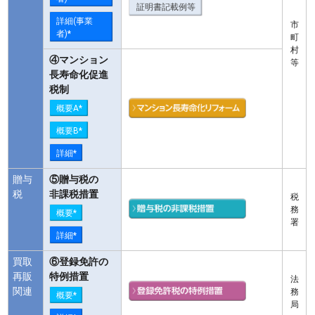
証明書記載例等
詳細(事業
市
者)*
町
村
④マンション
等
長寿命化促進
税制
概要A*
概要B*
詳細*
贈与
⑤贈与税の
税
非課税措置
税
務
概要*
署
詳細*
買取
⑥登録免許の
再販
特例措置
法
関連
務
概要*
局