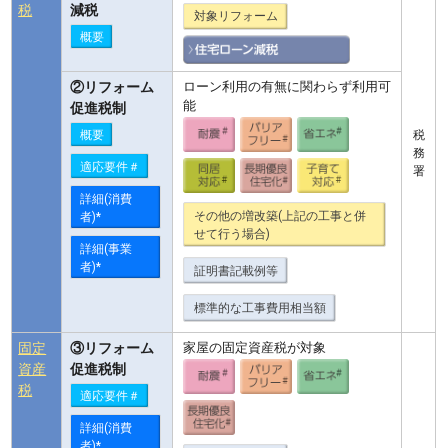
税
減税
対象リフォーム
概要
②リフォーム
ローン利用の有無に関わらず利用可
能
促進税制
税
概要
務
適応要件＃
署
詳細(消費
その他の増改築(上記の工事と併
者)*
せて行う場合)
詳細(事業
者)*
証明書記載例等
標準的な工事費用相当額
固定
③リフォーム
家屋の固定資産税が対象
資産
促進税制
税
適応要件＃
詳細(消費
者)*