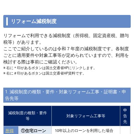
リフォーム減税制度
リフォームで利用できる減税制度（所得税、固定資産税、贈与
税等）があります。
ここでご紹介しているのは令和７年度の減税制度です。各制度
ごとに適用要件や対象工事等が定められていますので、利用を
検討する際は事前にご確認ください。
※ 右に＊印があるボタンは国土交通省HPにリンクします。
※ 右に＃印があるボタンは国土交通省HP資料です。
1. 減税制度の種類・要件・対象リフォーム工事・証明書・申
告先等
申
減税制度の種類・要件
対象リフォーム工事等
告
等
先
所得
①住宅ローン
10年以上のローンを利用した場合