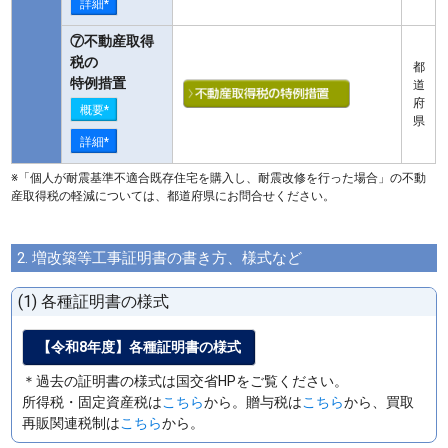
詳細*
⑦不動産取得
税の
都
特例措置
道
府
概要*
県
詳細*
※「個人が耐震基準不適合既存住宅を購入し、耐震改修を行った場合」の不動
産取得税の軽減については、都道府県にお問合せください。
2. 増改築等工事証明書の書き方、様式など
(1) 各種証明書の様式
【令和8年度】各種証明書の様式
＊過去の証明書の様式は国交省HPをご覧ください。
所得税・固定資産税は
こちら
から。贈与税は
こちら
から、買取
再販関連税制は
こちら
から。